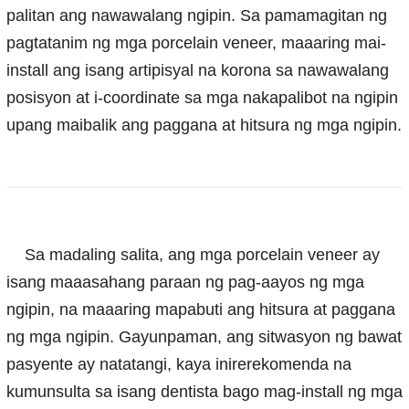
palitan ang nawawalang ngipin. Sa pamamagitan ng
pagtatanim ng mga porcelain veneer, maaaring mai-
install ang isang artipisyal na korona sa nawawalang
posisyon at i-coordinate sa mga nakapalibot na ngipin
upang maibalik ang paggana at hitsura ng mga ngipin.
Sa madaling salita, ang mga porcelain veneer ay
isang maaasahang paraan ng pag-aayos ng mga
ngipin, na maaaring mapabuti ang hitsura at paggana
ng mga ngipin. Gayunpaman, ang sitwasyon ng bawat
pasyente ay natatangi, kaya inirerekomenda na
kumunsulta sa isang dentista bago mag-install ng mga