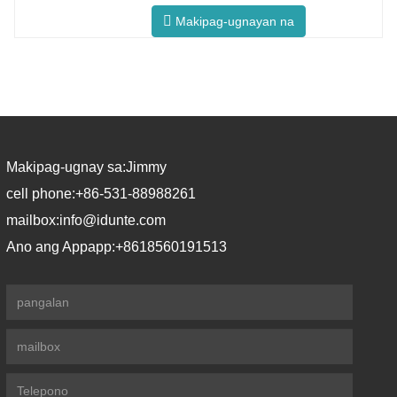
200'C/min F5 Pro Makabagong Proseso
Makipag-ugnayan na
Uniform na Temperatura ng Furnace
Ipinagmamalaki ng F5 Pro ang
maximum na rate ng pag-init na
200°C/minuto 360° circumferential
heating na tinitiyak ang pare-parehong
temperatura ng
Makipag-ugnay sa:
Jimmy
cell phone:
+86-531-88988261
mailbox:
info@idunte.com
Ano ang Appapp:
+8618560191513