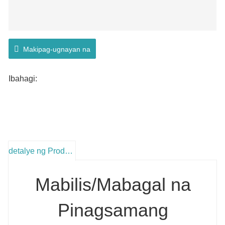
Makipag-ugnayan na
Ibahagi:
detalye ng Produkto
Mabilis/Mabagal na
Pinagsamang