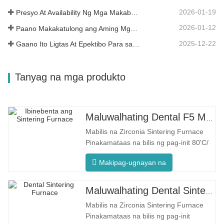
2026-01-19
Presyo At Availability Ng Mga Makabagong Dental Solution
2026-01-12
Paano Makakatulong ang Aming Mga Materyal na Dental Zirconia sa Iyong Tagumpay?
2025-12-22
Gaano Ito Ligtas At Epektibo Para sa mga Pasyente?
Tanyag na mga produkto
Maluwalhating Dental F5 Max Sintering Furnace
Mabilis na Zirconia Sintering Furnace
Pinakamataas na bilis ng pag-init 80'C/
min F5 Max Makabagong Proseso Pare-
Makipag-ugnayan na
parehong Temperatura ng Furnace
Ipinagmamalaki ng F5 Max ang
maximum na heating rate na
Maluwalhating Dental Sintering Furnace F5 Pro
80°C/minuto. Tinitiyak ng 360°
Mabilis na Zirconia Sintering Furnace
circumferential heating ang pare-
Pinakamataas na bilis ng pag-init
parehong temperatura ng