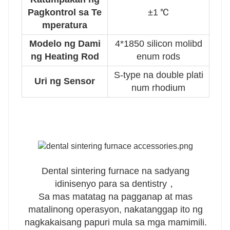
Pagkontrol sa Te
±1 ℃
mperatura
Modelo ng Dami
4*1850 silicon molibd
ng Heating Rod
enum rods
S-type na double plati
Uri ng Sensor
num rhodium
Dental sintering furnace na sadyang
idinisenyo para sa dentistry，
Sa mas matatag na pagganap at mas
matalinong operasyon, nakatanggap ito ng
nagkakaisang papuri mula sa mga mamimili.