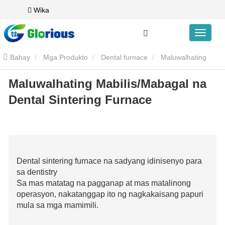
Wika
Bahay
Mga Produkto
Dental furnace
Maluwalhating
Maluwalhating Mabilis/Mabagal na
Mabilis/Mabagal na Dental Sintering Furnace
Dental Sintering Furnace
Dental sintering furnace na sadyang idinisenyo para
sa dentistry
Sa mas matatag na pagganap at mas matalinong
operasyon, nakatanggap ito ng nagkakaisang papuri
mula sa mga mamimili.