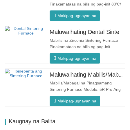
Pinakamataas na bilis ng pag-init 80'C/
min F5 Max Makabagong Proseso Pare-
Makipag-ugnayan na
parehong Temperatura ng Furnace
Ipinagmamalaki ng F5 Max ang
maximum na heating rate na
Maluwalhating Dental Sintering Furnace F5 Pro
80°C/minuto. Tinitiyak ng 360°
Mabilis na Zirconia Sintering Furnace
circumferential heating ang pare-
Pinakamataas na bilis ng pag-init
parehong temperatura ng…
200'C/min F5 Pro Makabagong Proseso
Makipag-ugnayan na
Uniform na Temperatura ng Furnace
Ipinagmamalaki ng F5 Pro ang
maximum na rate ng pag-init na
Maluwalhating Mabilis/Mabagal na Dental Sintering Furnace
200°C/minuto 360° circumferential
Mabilis/Mabagal na Pinagsamang
heating na tinitiyak ang pare-parehong
Sintering Furnace Modelo: 5R Pro Ang
temperatura ng…
bagong dental sintering furnace ay
Makipag-ugnayan na
espesyal na idinisenyo para sa dentistry,
na may mabilis na oras ng
pagpapaputok na 90 Minuto. Ito ay mas
Kaugnay na Balita
matalino at mas mahusay, na nagbibigay
sa iyo ng ibang karanasan. …